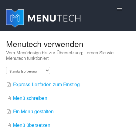
Toggle
Navigatio
Home
Menutech verwenden
Vom Menüdesign bis zur Übersetzung; Lernen Sie wie
Erste Schritte
Menutech funktioniert
Einstellungen verwalten
Erweiterte Module hinzufügen
Express-Leitfaden zum Einstieg
Produktaktualisierungen
Menü schreiben
Ein Menü gestalten
Menü übersetzen