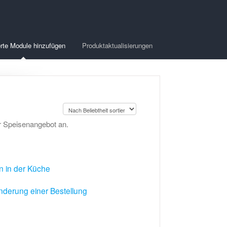
rte Module hinzufügen
Produktaktualisierungen
hr Speisenangebot an.
 in der Küche
nderung einer Bestellung