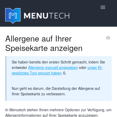
Toggle
Navigatio
Home
Allergene auf Ihrer
Speisekarte anzeigen
Erste Schritte
Einstellungen verwalten
Sie haben bereits den ersten Schritt gemacht, indem Sie
entweder
Allergene manuell angegeben
oder
unser KI-
Erweiterte Module hinzufügen
gestütztes Tool genutzt haben
💪
Produktaktualisierungen
Nun geht es darum, die Darstellung der Allergene auf
Ihrer Speisekarte zu verbessern.
In Menutech stehen Ihnen mehrere Optionen zur Verfügung, um
Allergeninformationen auf Ihrer Speisekarte anzuzeigen: